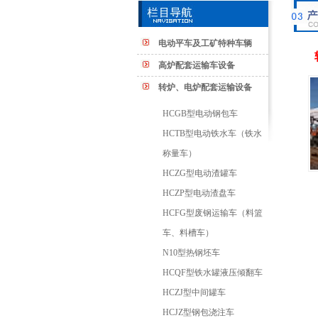
电动平车及工矿特种车辆
高炉配套运输车设备
转炉、电炉配套运输设备
HCGB型电动钢包车
HCTB型电动铁水车（铁水
称量车）
HCZG型电动渣罐车
HCZP型电动渣盘车
HCFG型废钢运输车（料篮
车、料槽车）
N10型热钢坯车
HCQF型铁水罐液压倾翻车
HCZJ型中间罐车
HCJZ型钢包浇注车