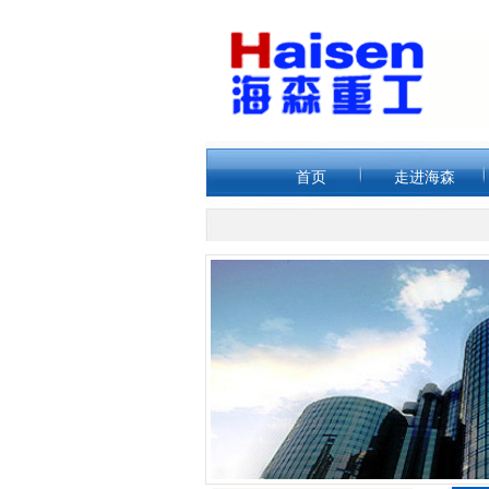
首页
走进海森