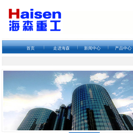
首页
走进海森
新闻中心
产品中心