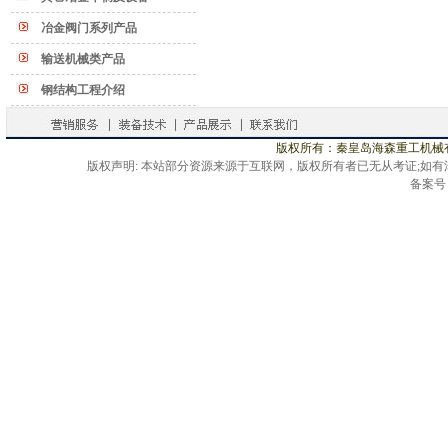
冶金阀门系列产品
输送机械类产品
钢结构工程介绍
版权所有：秦皇岛海森重工机械
版权声明: 本站部分资源来源于互联网，版权所有者已无从考证;如
备案号