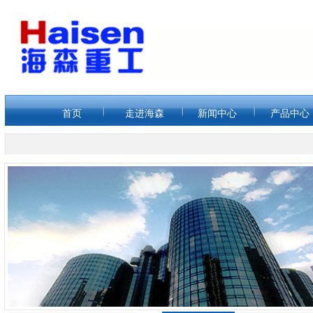
首页
走进海森
新闻中心
产品中心