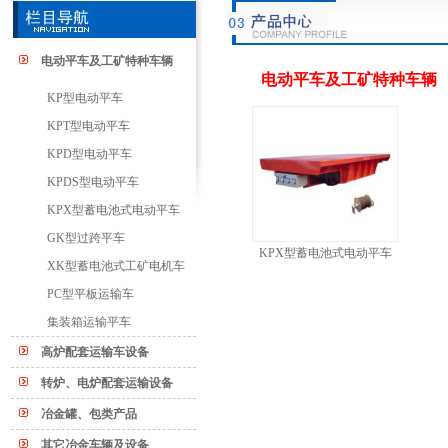
电动平车及工矿特种车辆
电动平车及工矿特种车辆
KP型电动平车
KPT型电动平车
KPD型电动平车
KPDS型电动平车
KPX型蓄电池式电动平车
GK型过跨平车
KPX型蓄电池式电动平车
XK型蓄电池式工矿电机车
PC型平板运输车
集装箱运输平车
高炉配套运输车设备
转炉、电炉配套运输设备
冶金罐、包类产品
其它冶金车辆及设备